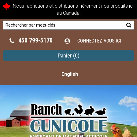
Nous fabriquons et distribuons fièrement nos produits ici,
au Canada.
450 799-5170
CONNECTEZ-VOUS ICI
Panier
(0)
English