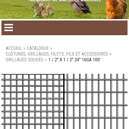
Accueil
ACCUEIL
>
CATALOGUE
>
CLÔTURES, GRILLAGES, FILETS, FILS ET ACCESSOIRES
>
Catalogue de produit
GRILLAGES SOUDÉS
>
1 / 2'' X 1 / 2'' 24" 16GA 100'
Produits saisonniers
Nouveaux produits
Nous joindre