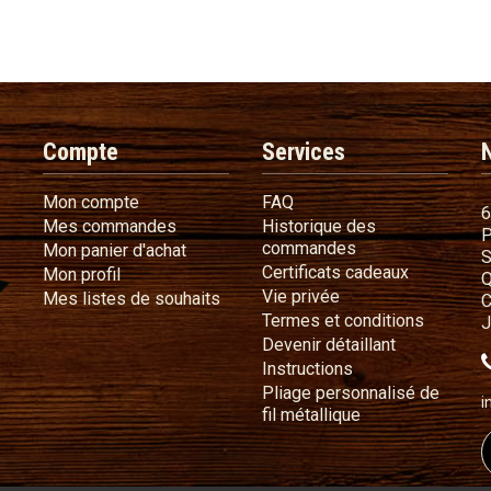
Compte
Services
Mon compte
FAQ
Mon compte
FAQ
6
Mes commandes
Mes commandes
Historique des
P
Historique des 
commandes
Mon panier d'achat
Mon panier d'achat
S
Certificat
Certificats cadeaux
Mon profil
Mon profil
Q
Vie privée
Vie privée
Mes listes de souhaits
Mes listes de souhaits
C
Termes e
Termes et conditions
J
Devenir déta
Devenir détaillant
Instructions
Instructions
Pliage personnalisé de
i
Pliage personnali
fil métallique