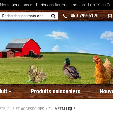
ous fabriquons et distribuons fièrement nos produits ici, au Ca
450 799-5170
uit
Produits saisonniers
Nouve
ETS, FILS ET ACCESSOIRES
>
FIL MÉTALLIQUE