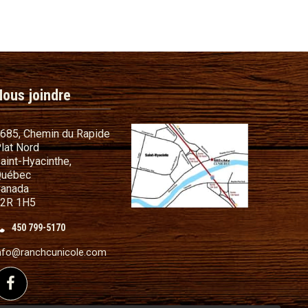
Nous joindre
685, Chemin du Rapide
lat Nord
commandes
aint-Hyacinthe,
s cadeaux
uébec
anada
t conditions
2R 1H5
illant
450 799-5170
nfo@ranchcunicole.com
sé de fil métallique
Suivez-nous sur Facebook