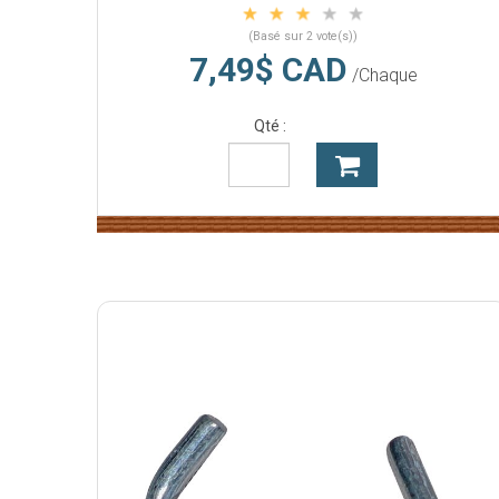
(Basé sur 2 vote(s))
7,49$ CAD
/Chaque
Qté :