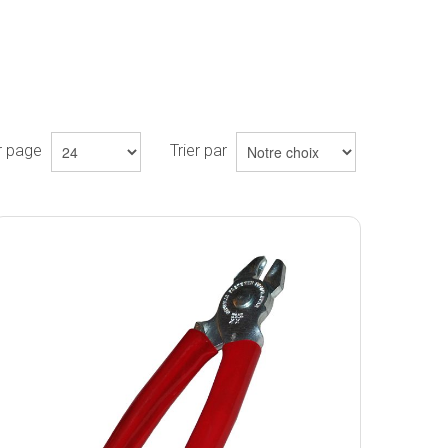
ar page
Trier par