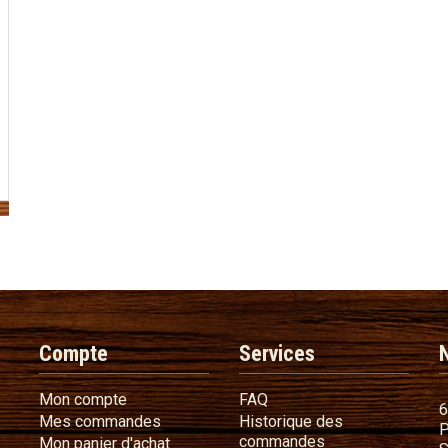
Compte
Services
Mon compte
FAQ
Mon compte
FAQ
6
Mes commandes
Mes commandes
Historique des
P
Historique des 
commandes
Mon panier d'achat
Mon panier d'achat