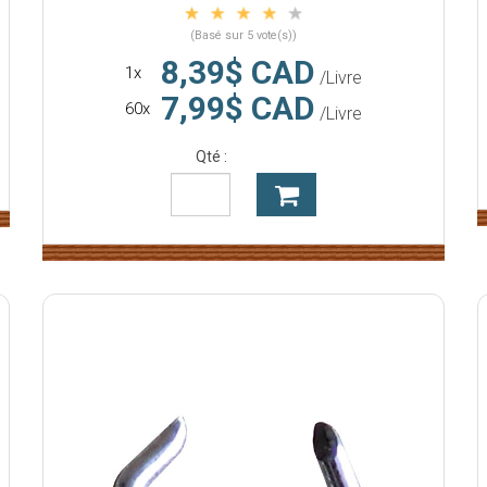
(Basé sur 5 vote(s))
8,39$ CAD
1x
/Livre
7,99$ CAD
60x
/Livre
Qté :