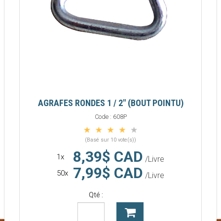
AGRAFES RONDES 1 / 2" (BOUT POINTU)
Code :
608P
(Basé sur 10 vote(s))
8,39$ CAD
1x
/Livre
7,99$ CAD
50x
/Livre
Qté :