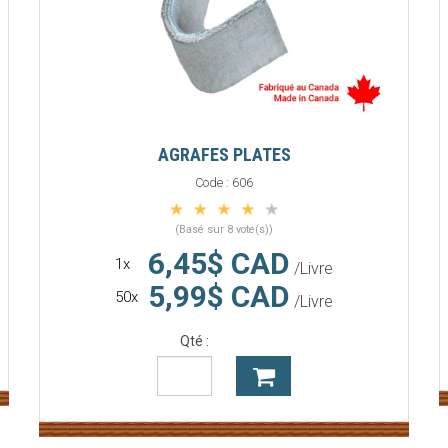
AGRAFES PLATES
Code :
606
(Basé sur 8 vote(s))
6,45$ CAD
1x
/Livre
5,99$ CAD
50x
/Livre
Qté :