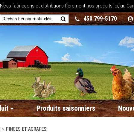
ous fabriquons et distribuons fièrement nos produits ici, au Ca
450 799-5170
uit
Produits saisonniers
Nouve
N
>
PINCES ET AGRAFES