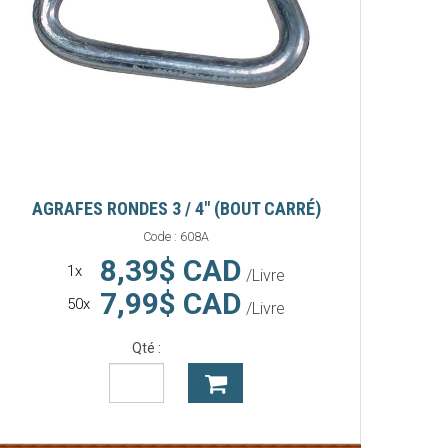
AGRAFES RONDES 3 / 4" (BOUT CARRÉ)
Code :
608A
8,39$ CAD
1x
/Livre
7,99$ CAD
50x
/Livre
Qté :