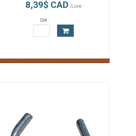
8,39$ CAD
/Livre
Qté :