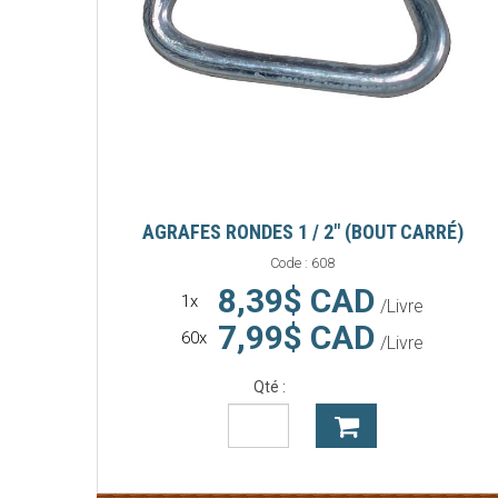
AGRAFES RONDES 1 / 2" (BOUT CARRÉ)
Code :
608
8,39$ CAD
1x
/Livre
7,99$ CAD
60x
/Livre
Qté :