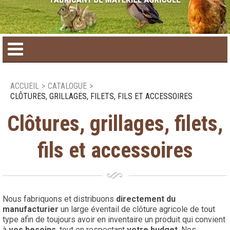
Accueil
ACCUEIL
>
CATALOGUE
>
CLÔTURES, GRILLAGES, FILETS, FILS ET ACCESSOIRES
Catalogue de produit
Clôtures, grillages, filets,
Produits saisonniers
fils et accessoires
Nouveaux produits
Nous joindre
Nous fabriquons et distribuons
directement du
manufacturier
un large éventail de clôture agricole de tout
type afin de toujours avoir en inventaire un produit qui convient
à
vos besoins
, tout en respectant
votre budget
. Nos