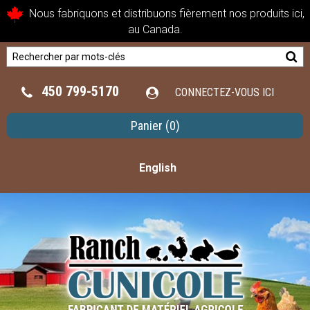
Nous fabriquons et distribuons fièrement nos produits ici,
au Canada.
450 799-5170
CONNECTEZ-VOUS ICI
Panier
(0)
English