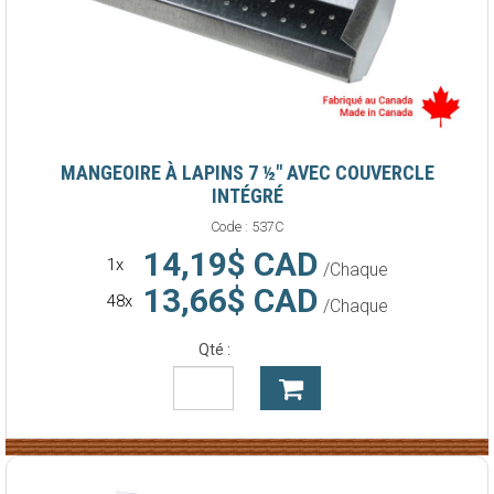
MANGEOIRE À LAPINS 7 ½" AVEC COUVERCLE
INTÉGRÉ
Code :
537C
14,19$ CAD
1x
/Chaque
13,66$ CAD
48x
/Chaque
Qté :