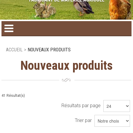
Accueil
ACCUEIL
>
NOUVEAUX PRODUITS
Catalogue de produit
Nouveaux produits
Produits saisonniers
Nouveaux produits
41
Résultat(s)
Résultats par page
Nous joindre
Trier par