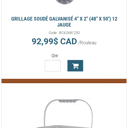
GRILLAGE SOUDÉ GALVANISÉ 4" X 2" (48" X 50') 12
JAUGE
Code :
BC42481250
92,99$ CAD
/Rouleau
Qté :