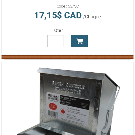
Code :
537SC
17,15$ CAD
/Chaque
Qté :