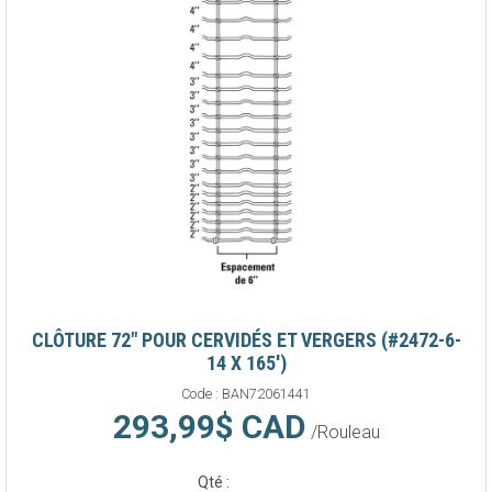
CLÔTURE 72" POUR CERVIDÉS ET VERGERS (#2472-6-
14 X 165')
Code :
BAN72061441
293,99$ CAD
/Rouleau
Qté :