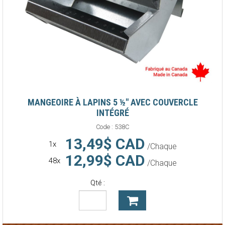
MANGEOIRE À LAPINS 5 ½" AVEC COUVERCLE
INTÉGRÉ
Code :
538C
13,49$ CAD
1x
/Chaque
12,99$ CAD
48x
/Chaque
Qté :