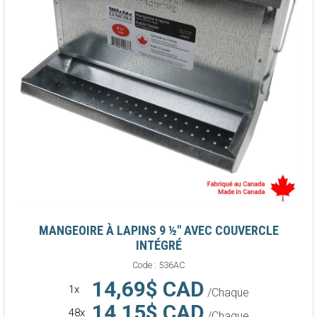
MANGEOIRE À LAPINS 9 ½" AVEC COUVERCLE
INTÉGRÉ
Code :
536AC
14,69$ CAD
1x
/Chaque
14,15$ CAD
48x
/Chaque