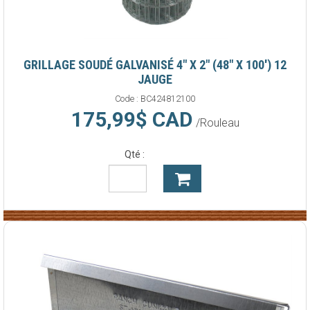
GRILLAGE SOUDÉ GALVANISÉ 4" X 2" (48" X 100') 12
JAUGE
Code :
BC424812100
175,99$ CAD
/Rouleau
Qté :