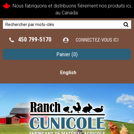
Nous fabriquons et distribuons fièrement nos produits ici,
au Canada.
450 799-5170
CONNECTEZ-VOUS ICI
Panier
(0)
English