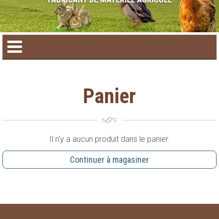
Accueil
Panier
Catalogue de produit
Produits saisonniers
Il n'y a aucun produit dans le panier.
Nouveaux produits
Continuer à magasiner
Nous joindre