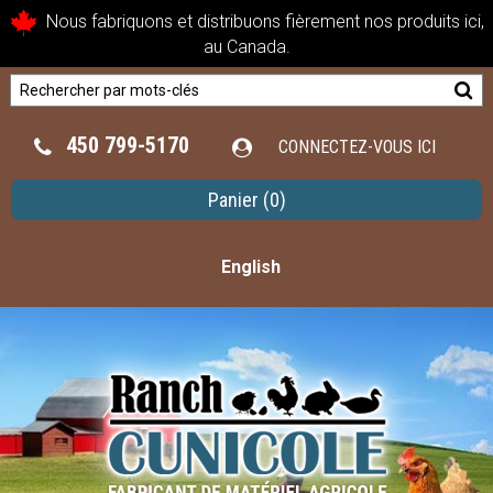
Nous fabriquons et distribuons fièrement nos produits ici,
au Canada.
450 799-5170
CONNECTEZ-VOUS ICI
Panier
(0)
English