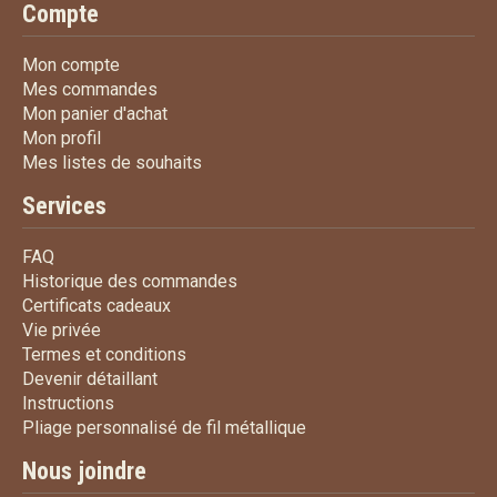
Compte
Mon compte
Mon compte
Mes commandes
Mes commandes
Mon panier d'achat
Mon panier d'achat
Mon profil
Mon profil
Mes listes de souhaits
Mes listes de souhaits
Services
FAQ
FAQ
Historique des commandes
Historique des commandes
Certificats cadeaux
Certificats cadeaux
Vie privée
Vie privée
Termes et conditions
Termes et conditions
Devenir détaillant
Devenir détaillant
Instructions
Instructions
Pliage personnalisé de fi
Pliage personnalisé de fil métallique
Nous joindre