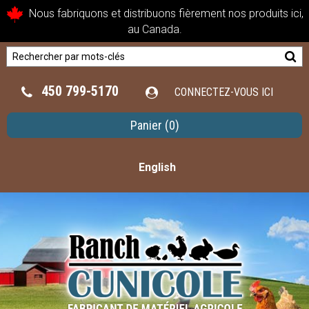
Nous fabriquons et distribuons fièrement nos produits ici,
au Canada.
450 799-5170
CONNECTEZ-VOUS ICI
Panier
(0)
English