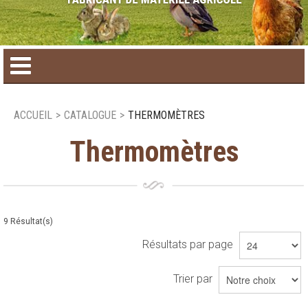
Accueil
ACCUEIL
>
CATALOGUE
>
THERMOMÈTRES
Catalogue de produit
Thermomètres
Produits saisonniers
Nouveaux produits
9
Résultat(s)
Résultats par page
Nous joindre
Trier par