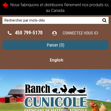
Nous fabriquons et distribuons fièrement nos produits ici,
au Canada.
450 799-5170
CONNECTEZ-VOUS ICI
Panier
(0)
English