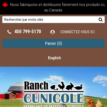
Nous fabriquons et distribuons fièrement nos produits ici,
au Canada.
450 799-5170
CONNECTEZ-VOUS ICI
Panier
(0)
English