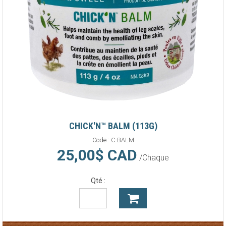
CHICK'N™ BALM (113G)
Code :
C-BALM
25,00$ CAD
/Chaque
Qté :