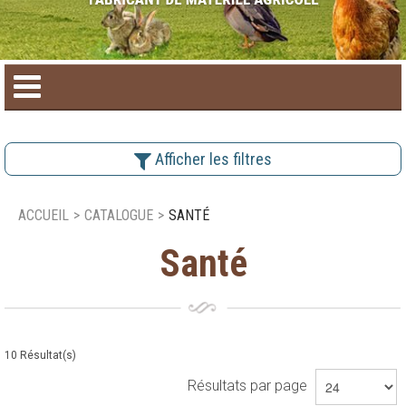
Accueil
Afficher les filtres
Catalogue de produit
ACCUEIL
>
CATALOGUE
>
SANTÉ
Produits saisonniers
Santé
Nouveaux produits
Nous joindre
10
Résultat(s)
Résultats par page