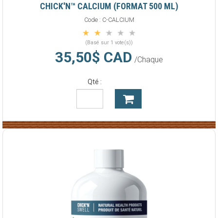
CHICK'N™ CALCIUM (FORMAT 500 ML)
Code :
C-CALCIUM
(Basé sur 1 vote(s))
35,50$ CAD
/Chaque
Qté :