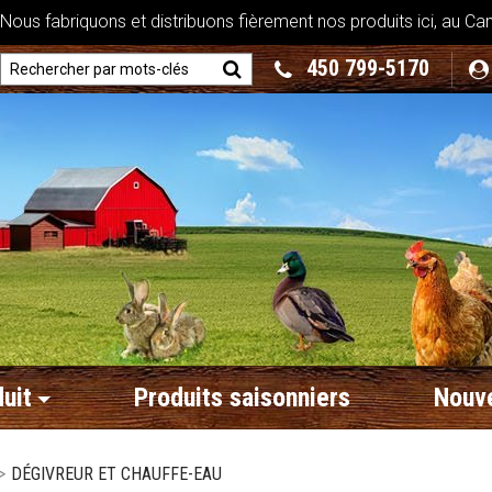
ous fabriquons et distribuons fièrement nos produits ici, au Ca
450 799-5170
uit
Produits saisonniers
Nouve
>
DÉGIVREUR ET CHAUFFE-EAU