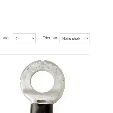
ar page
Trier par