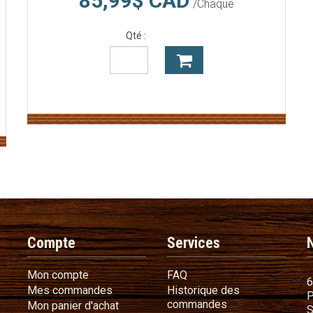
85,99$ CAD
/Chaque
Qté :
Compte
Services
Mon compte
FAQ
Mon compte
FAQ
6
Mes commandes
Mes commandes
Historique des
P
Historique des 
commandes
Mon panier d'achat
Mon panier d'achat
S