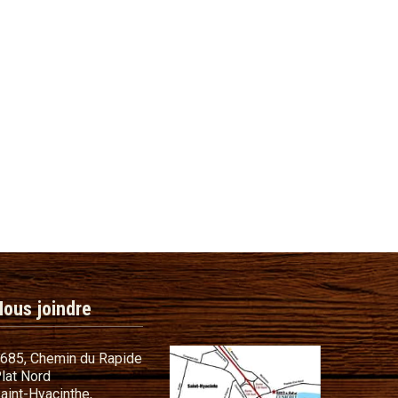
Nous joindre
685, Chemin du Rapide
lat Nord
commandes
aint-Hyacinthe,