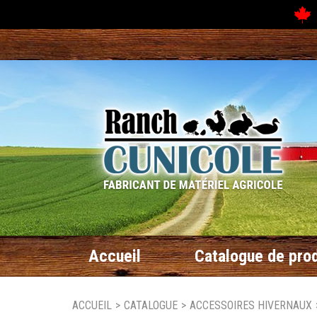
N
Accueil
Catalogue de prod
ACCUEIL
>
CATALOGUE
>
ACCESSOIRES HIVERNAUX