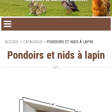
Accueil
ACCUEIL
>
CATALOGUE
>
PONDOIRS ET NIDS À LAPIN
Catalogue de produit
Pondoirs et nids à lapin
Produits saisonniers
Nouveaux produits
Nous joindre