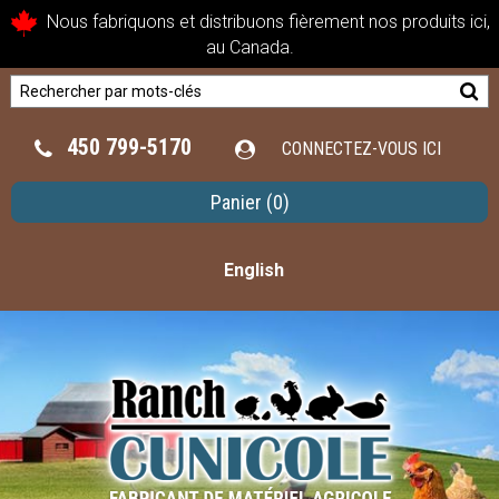
Nous fabriquons et distribuons fièrement nos produits ici,
au Canada.
450 799-5170
CONNECTEZ-VOUS ICI
Panier
(0)
English