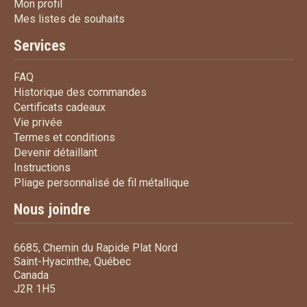
Mon profil
Mon profil
Mes listes de souhaits
Mes listes de souhaits
Services
FAQ
FAQ
Historique des commandes
Historique des commandes
Certificats cadeaux
Certificats cadeaux
Vie privée
Vie privée
Termes et conditions
Termes et conditions
Devenir détaillant
Devenir détaillant
Instructions
Instructions
Pliage personnalisé de fi
Pliage personnalisé de fil métallique
Nous joindre
6685, Chemin du Rapide Plat Nord
Saint-Hyacinthe, Québec
Canada
J2R 1H5