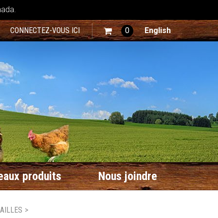
nada.
CONNECTEZ-VOUS ICI
0
English
aux produits
Nous joindre
AILLES
>