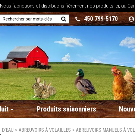
ous fabriquons et distribuons fièrement nos produits ici, au Ca
450 799-5170
uit
Produits saisonniers
Nouve
 D'EAU
>
ABREUVOIRS À VOLAILLES
>
ABREUVOIRS MANUELS À VOL