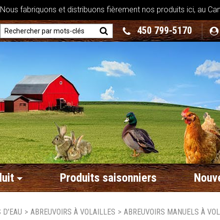
ous fabriquons et distribuons fièrement nos produits ici, au Ca
450 799-5170
uit
Produits saisonniers
Nouve
 D'EAU
>
ABREUVOIRS À VOLAILLES
>
ABREUVOIRS MANUELS À VOL