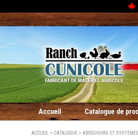
N
Accueil
Catalogue de prod
ACCUEIL
>
CATALOGUE
>
ABREUVOIRS ET SYSTÈMES