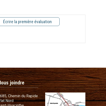
Écrire la première évaluation
Nous joindre
685, Chemin du Rapide
lat Nord
commandes
aint-Hyacinthe,