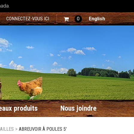
nada.
CONNECTEZ-VOUS ICI
0
English
aux produits
Nous joindre
AILLES
>
ABREUVOIR À POULES 5'