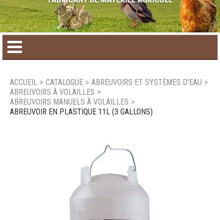
Accueil
ACCUEIL
>
CATALOGUE
>
ABREUVOIRS ET SYSTÈMES D'EAU
>
ABREUVOIRS À VOLAILLES
>
Catalogue de produit
ABREUVOIRS MANUELS À VOLAILLES
>
ABREUVOIR EN PLASTIQUE 11L (3 GALLONS)
Produits saisonniers
Nouveaux produits
Nous joindre