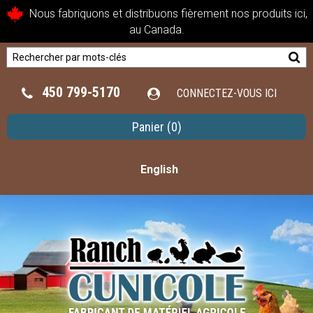
Nous fabriquons et distribuons fièrement nos produits ici,
au Canada.
450 799-5170
CONNECTEZ-VOUS ICI
Panier
(0)
English