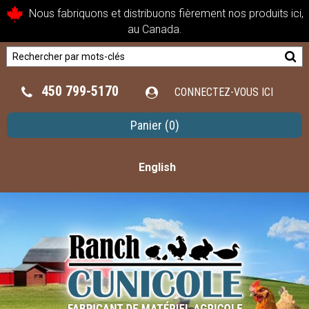
Nous fabriquons et distribuons fièrement nos produits ici,
au Canada.
450 799-5170
CONNECTEZ-VOUS ICI
Panier
(0)
English