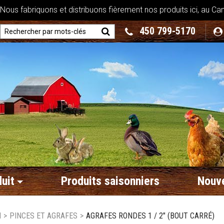
ous fabriquons et distribuons fièrement nos produits ici, au Ca
450 799-5170
uit
Produits saisonniers
Nouve
N
>
PINCES ET AGRAFES
>
AGRAFES RONDES 1 / 2" (BOUT CARRÉ)