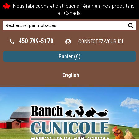
Nous fabriquons et distribuons fièrement nos produits ici,
au Canada.
450 799-5170
CONNECTEZ-VOUS ICI
Panier
(0)
English