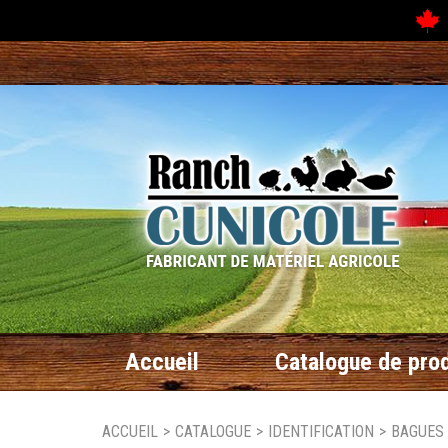
N
Accueil
Catalogue de prod
ACCUEIL
>
CATALOGUE
>
IDENTIFICATION
>
BAGUES