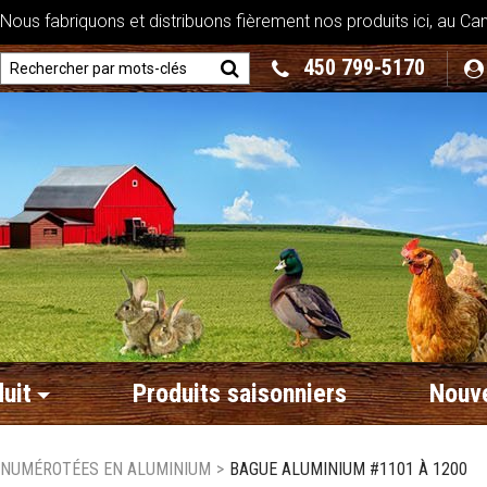
ous fabriquons et distribuons fièrement nos produits ici, au Ca
450 799-5170
uit
Produits saisonniers
Nouve
 NUMÉROTÉES EN ALUMINIUM
>
BAGUE ALUMINIUM #1101 À 1200