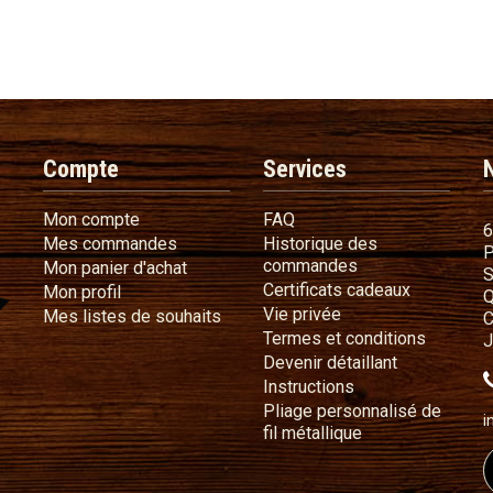
Compte
Services
Mon compte
FAQ
Mon compte
FAQ
6
Mes commandes
Mes commandes
Historique des
P
Historique des 
commandes
Mon panier d'achat
Mon panier d'achat
S
Certificat
Certificats cadeaux
Mon profil
Mon profil
Q
Vie privée
Vie privée
Mes listes de souhaits
Mes listes de souhaits
C
Termes e
Termes et conditions
J
Devenir déta
Devenir détaillant
Instructions
Instructions
Pliage personnalisé de
i
Pliage personnali
fil métallique