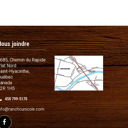
Nous joindre
685, Chemin du Rapide
lat Nord
commandes
aint-Hyacinthe,
s cadeaux
uébec
anada
t conditions
2R 1H5
illant
450 799-5170
nfo@ranchcunicole.com
sé de fil métallique
Suivez-nous sur Facebook