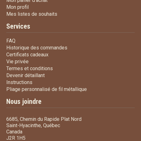
Mon panier d'achat
Mon profil
Mon profil
Mes listes de souhaits
Mes listes de souhaits
Services
FAQ
FAQ
Historique des commandes
Historique des commandes
Certificats cadeaux
Certificats cadeaux
Vie privée
Vie privée
Termes et conditions
Termes et conditions
Devenir détaillant
Devenir détaillant
Instructions
Instructions
Pliage personnalisé de fi
Pliage personnalisé de fil métallique
Nous joindre
6685, Chemin du Rapide Plat Nord
Saint-Hyacinthe, Québec
Canada
J2R 1H5