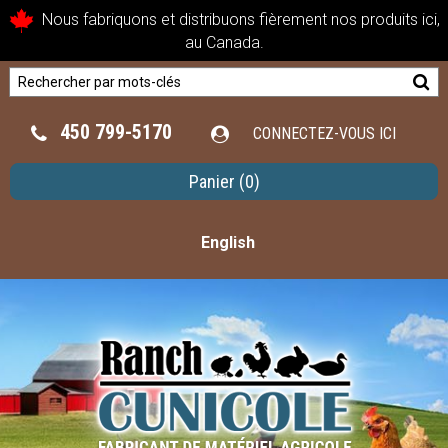
Nous fabriquons et distribuons fièrement nos produits ici,
au Canada.
450 799-5170
CONNECTEZ-VOUS ICI
Panier
(0)
English