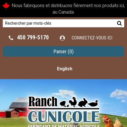
Nous fabriquons et distribuons fièrement nos produits ici,
au Canada.
450 799-5170
CONNECTEZ-VOUS ICI
Panier
(0)
English