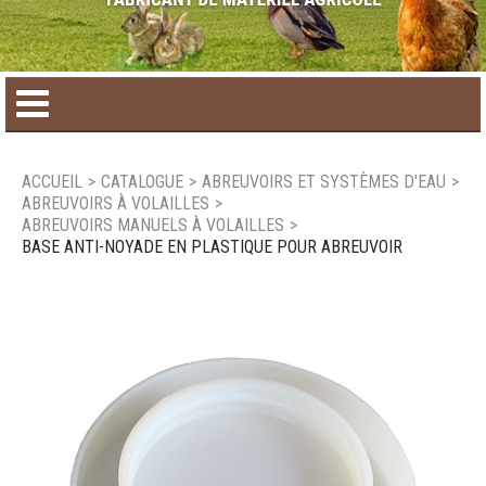
Accueil
ACCUEIL
>
CATALOGUE
>
ABREUVOIRS ET SYSTÈMES D'EAU
>
ABREUVOIRS À VOLAILLES
>
Catalogue de produit
ABREUVOIRS MANUELS À VOLAILLES
>
BASE ANTI-NOYADE EN PLASTIQUE POUR ABREUVOIR
Produits saisonniers
Nouveaux produits
Nous joindre