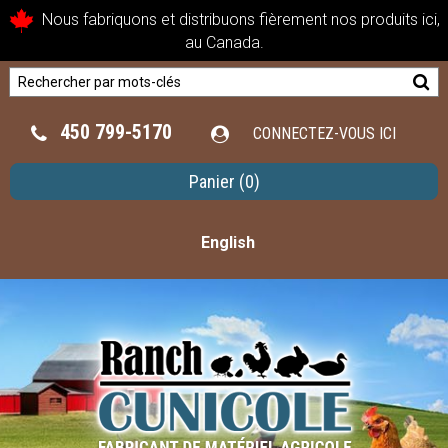
Nous fabriquons et distribuons fièrement nos produits ici,
au Canada.
450 799-5170
CONNECTEZ-VOUS ICI
Panier
(0)
English