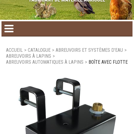
Accueil
ACCUEIL
>
CATALOGUE
>
ABREUVOIRS ET SYSTÈMES D'EAU
>
ABREUVOIRS À LAPINS
>
Catalogue de produit
ABREUVOIRS AUTOMATIQUES À LAPINS
>
BOÎTE AVEC FLOTTE
Produits saisonniers
Nouveaux produits
Nous joindre