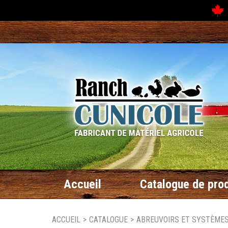
N
Accueil
Catalogue de prod
ACCUEIL
>
CATALOGUE
>
ABREUVOIRS ET SYSTÈMES