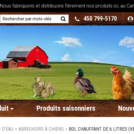
ous fabriquons et distribuons fièrement nos produits ici, au Ca
450 799-5170
uit
Produits saisonniers
Nouve
 D'EAU
>
ABREUVOIRS À CHIENS
>
BOL CHAUFFANT DE 6 LITRES (V