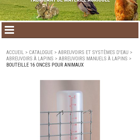
Accueil
ACCUEIL
>
CATALOGUE
>
ABREUVOIRS ET SYSTÈMES D'EAU
>
ABREUVOIRS À LAPINS
>
ABREUVOIRS MANUELS À LAPINS
>
Catalogue de produit
BOUTEILLE 16 ONCES POUR ANIMAUX
Produits saisonniers
Nouveaux produits
Nous joindre