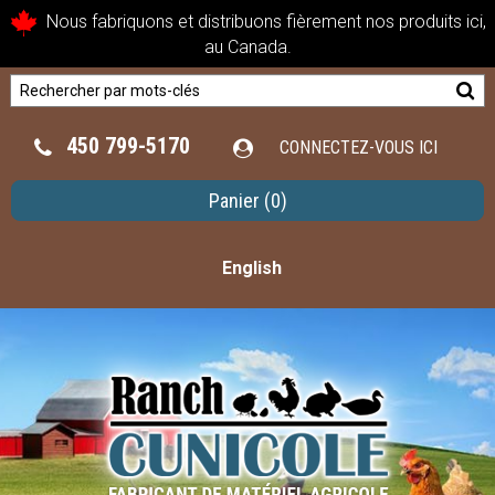
Nous fabriquons et distribuons fièrement nos produits ici,
au Canada.
450 799-5170
CONNECTEZ-VOUS ICI
Panier
(0)
English