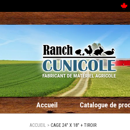
N
Accueil
Catalogue de prod
ACCUEIL
>
CAGE 24" X 18" + TIROIR