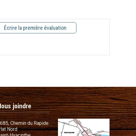
Écrire la première évaluation
Nous joindre
685, Chemin du Rapide
lat Nord
commandes
aint-Hyacinthe,