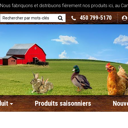
ous fabriquons et distribuons fièrement nos produits ici, au Ca
450 799-5170
uit
Produits saisonniers
Nouve