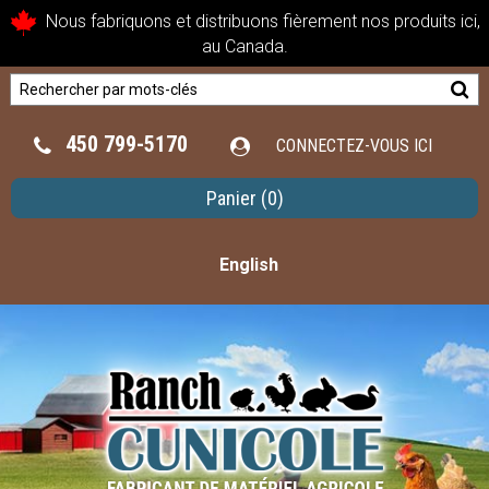
Nous fabriquons et distribuons fièrement nos produits ici,
au Canada.
450 799-5170
CONNECTEZ-VOUS ICI
Panier
(0)
English