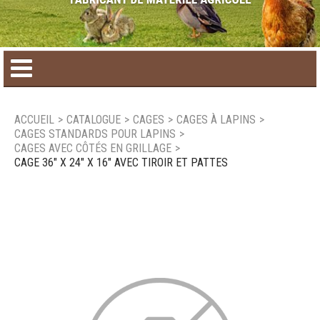
Accueil
ACCUEIL
>
CATALOGUE
>
CAGES
>
CAGES À LAPINS
>
CAGES STANDARDS POUR LAPINS
>
Catalogue de produit
CAGES AVEC CÔTÉS EN GRILLAGE
>
CAGE 36" X 24" X 16" AVEC TIROIR ET PATTES
Produits saisonniers
Nouveaux produits
Nous joindre