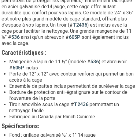
permettant de protéger les lapereaux). Entièrement fabriquée
en acier galvanisé de14 jauge, cette cage offre autant
durabilité que confort pour vos lapins. Ce modèle de 24'' x 36''
est notre plus grand modèle de cage standard, offrant plus
d'espace à vos lapins. Un tiroir (#
T2436
) est inclus avec la
cage pour faciliter le nettoyage. Une grande mangeoire de 11
½’’ #
536
ainsi qu’un abreuvoir #
605P
sont également inclus
avec la cage.
Caractéristiques :
Mangeoire à lapin de 11 ½’’ (modèle #
536
) et abreuvoir
#
605P
inclus
Porte de 12’’ x 12’’ avec contour renforci qui permet un bon
accès à la cage
Ensemble de pattes inclus permettant de surélever la cage
Bordure de protection anti-égratignure sur le contour de
l’ouverture de la porte
Tiroir amovible sous la cage #
T2436
permettant un
nettoyage facile
Fabriquée au Canada par Ranch Cunicole
Spécifications:
Fond : grillage galvanisé ½’’ x 1’’ 14 jauge