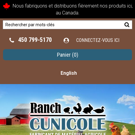
Nous fabriquons et distribuons fièrement nos produits ici,
au Canada.
450 799-5170
CONNECTEZ-VOUS ICI
Panier
(0)
English