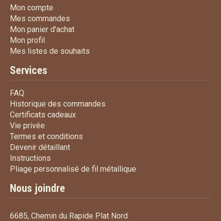
Mon compte
Mon compte
Mes commandes
Mes commandes
Mon panier d'achat
Mon panier d'achat
Mon profil
Mon profil
Mes listes de souhaits
Mes listes de souhaits
Services
FAQ
FAQ
Historique des commandes
Historique des commandes
Certificats cadeaux
Certificats cadeaux
Vie privée
Vie privée
Termes et conditions
Termes et conditions
Devenir détaillant
Devenir détaillant
Instructions
Instructions
Pliage personnalisé de fi
Pliage personnalisé de fil métallique
Nous joindre
6685, Chemin du Rapide Plat Nord