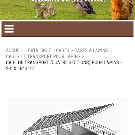
Accueil
ACCUEIL
>
CATALOGUE
>
CAGES
>
CAGES À LAPINS
>
CAGES DE TRANSPORT POUR LAPINS
>
Catalogue de produit
CAGE DE TRANSPORT (QUATRE SECTIONS) POUR LAPINS -
28" X 16" X 12"
Produits saisonniers
Nouveaux produits
Nous joindre