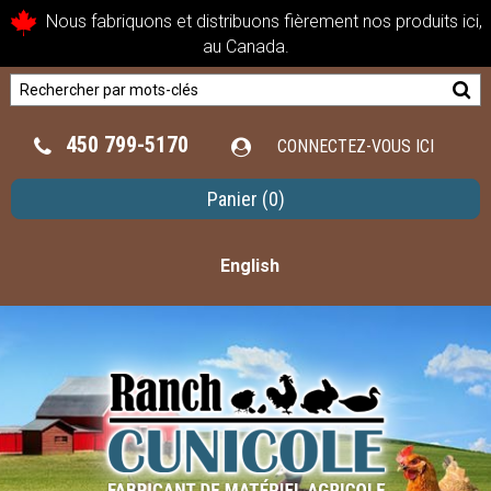
Nous fabriquons et distribuons fièrement nos produits ici,
au Canada.
450 799-5170
CONNECTEZ-VOUS ICI
Panier
(0)
English