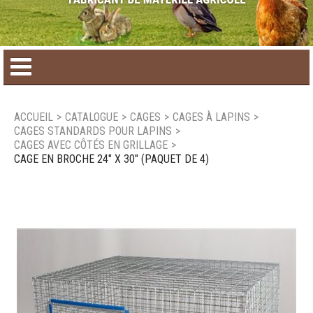
Accueil
ACCUEIL
>
CATALOGUE
>
CAGES
>
CAGES À LAPINS
>
CAGES STANDARDS POUR LAPINS
>
Catalogue de produit
CAGES AVEC CÔTÉS EN GRILLAGE
>
CAGE EN BROCHE 24" X 30" (PAQUET DE 4)
Produits saisonniers
Nouveaux produits
Nous joindre