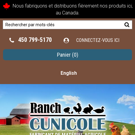
Nous fabriquons et distribuons fièrement nos produits ici,
au Canada.
450 799-5170
CONNECTEZ-VOUS ICI
Panier
(0)
English