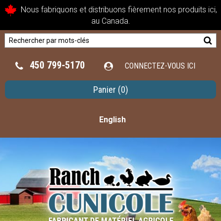
Nous fabriquons et distribuons fièrement nos produits ici,
au Canada.
450 799-5170
CONNECTEZ-VOUS ICI
Panier
(0)
English