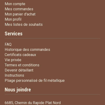
Mon compte
Mon compte
Mes commandes
Mes commandes
Mon panier d'achat
Mon panier d'achat
Mon profil
Mon profil
Mes listes de souhaits
Mes listes de souhaits
Services
FAQ
FAQ
Historique des commandes
Historique des commandes
Certificats cadeaux
Certificats cadeaux
Vie privée
Vie privée
Termes et conditions
Termes et conditions
Devenir détaillant
Devenir détaillant
Instructions
Instructions
Pliage personnalisé de fi
Pliage personnalisé de fil métallique
Nous joindre
6685, Chemin du Rapide Plat Nord