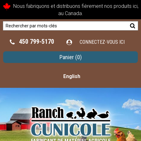
Nous fabriquons et distribuons fièrement nos produits ici,
au Canada.
450 799-5170
CONNECTEZ-VOUS ICI
Panier
(0)
English