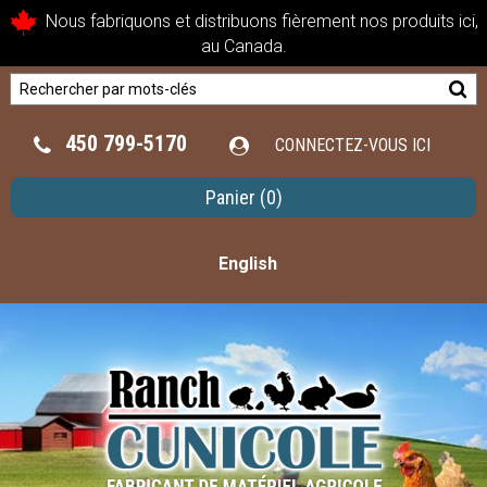
Nous fabriquons et distribuons fièrement nos produits ici,
au Canada.
450 799-5170
CONNECTEZ-VOUS ICI
Panier
(0)
English