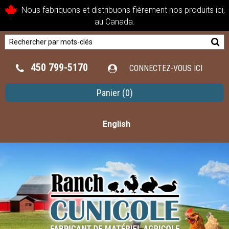
Nous fabriquons et distribuons fièrement nos produits ici,
au Canada.
450 799-5170
CONNECTEZ-VOUS ICI
Panier
(0)
English