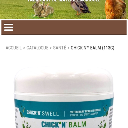
Accueil
ACCUEIL
>
CATALOGUE
>
SANTÉ
>
CHICK'N™ BALM (113G)
Catalogue de produit
Produits saisonniers
Nouveaux produits
Nous joindre