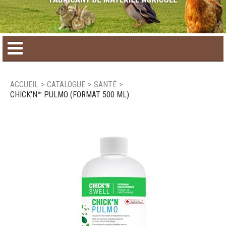
Accueil
ACCUEIL
>
CATALOGUE
>
SANTÉ
>
CHICK'N™ PULMO (FORMAT 500 ML)
Catalogue de produit
Produits saisonniers
Nouveaux produits
Nous joindre