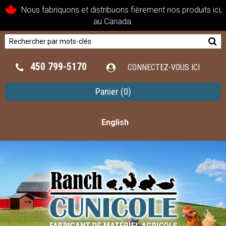
Nous fabriquons et distribuons fièrement nos produits ici,
au Canada.
450 799-5170
CONNECTEZ-VOUS ICI
Panier
(0)
English