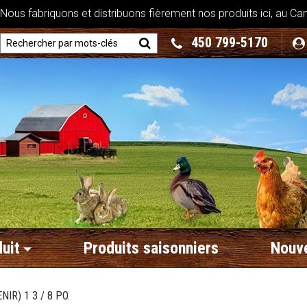
ous fabriquons et distribuons fièrement nos produits ici, au Ca
450 799-5170
uit
Produits saisonniers
Nouve
IR) 1 3 / 8 PO.