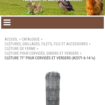
Accueil
ACCUEIL
>
CATALOGUE
>
CLÔTURES, GRILLAGES, FILETS, FILS ET ACCESSOIRES
>
Catalogue de produit
CLÔTURE DE FERME
>
CLÔTURE POUR CERVIDÉS, GIBIERS ET VERGERS
>
CLÔTURE 71" POUR CERVIDÉS ET VERGERS (#2371-6-14 ½)
Produits saisonniers
Nouveaux produits
Nous joindre