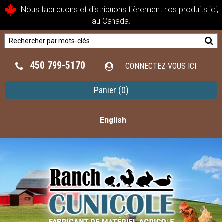
Nous fabriquons et distribuons fièrement nos produits ici,
au Canada.
450 799-5170
CONNECTEZ-VOUS ICI
Panier
(0)
English