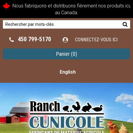
Nous fabriquons et distribuons fièrement nos produits ici,
au Canada.
450 799-5170
CONNECTEZ-VOUS ICI
Panier
(0)
English