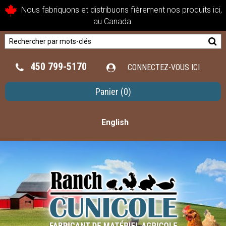
Nous fabriquons et distribuons fièrement nos produits ici,
au Canada.
450 799-5170
CONNECTEZ-VOUS ICI
Panier
(0)
English