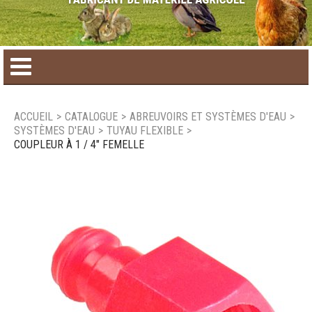
Accueil
ACCUEIL
>
CATALOGUE
>
ABREUVOIRS ET SYSTÈMES D'EAU
>
SYSTÈMES D'EAU
>
TUYAU FLEXIBLE
>
Catalogue de produit
COUPLEUR À 1 / 4" FEMELLE
Produits saisonniers
Nouveaux produits
Nous joindre