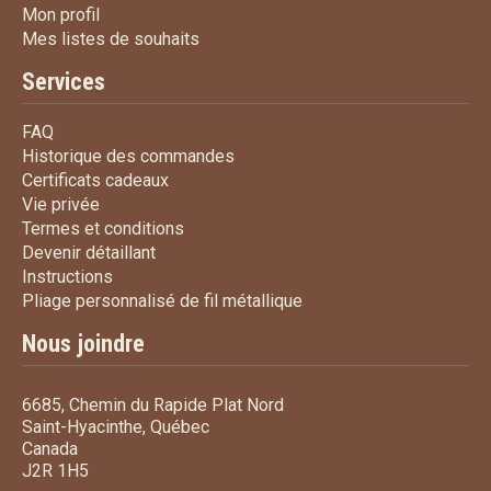
Mon profil
Mon profil
Mes listes de souhaits
Mes listes de souhaits
Services
FAQ
FAQ
Historique des commandes
Historique des commandes
Certificats cadeaux
Certificats cadeaux
Vie privée
Vie privée
Termes et conditions
Termes et conditions
Devenir détaillant
Devenir détaillant
Instructions
Instructions
Pliage personnalisé de fi
Pliage personnalisé de fil métallique
Nous joindre
6685, Chemin du Rapide Plat Nord
Saint-Hyacinthe, Québec
Canada
J2R 1H5