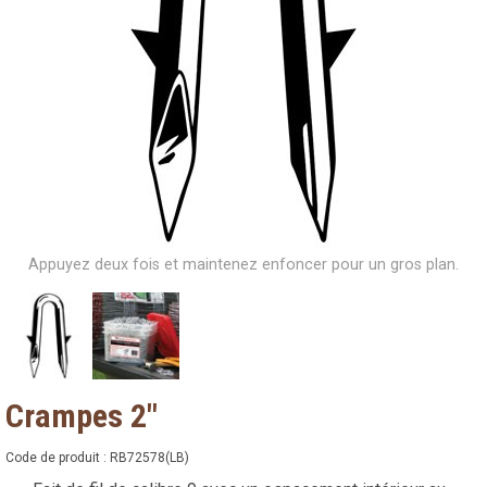
Appuyez deux fois et maintenez enfoncer pour un gros plan.
Crampes 2"
Code de produit :
RB72578(LB)