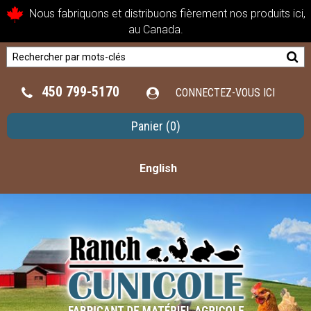
Nous fabriquons et distribuons fièrement nos produits ici,
au Canada.
450 799-5170
CONNECTEZ-VOUS ICI
Panier
(0)
English