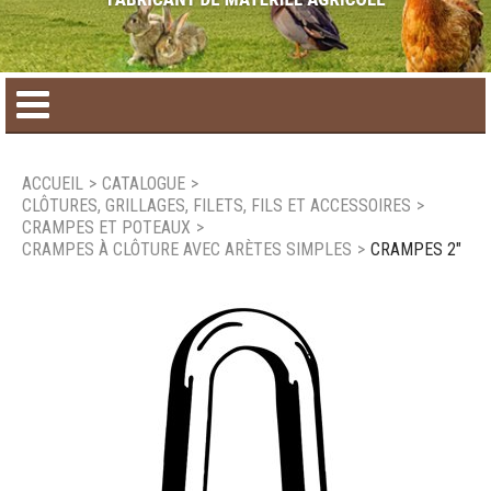
Accueil
ACCUEIL
>
CATALOGUE
>
CLÔTURES, GRILLAGES, FILETS, FILS ET ACCESSOIRES
>
Catalogue de produit
CRAMPES ET POTEAUX
>
CRAMPES À CLÔTURE AVEC ARÈTES SIMPLES
>
CRAMPES 2"
Produits saisonniers
Nouveaux produits
Nous joindre