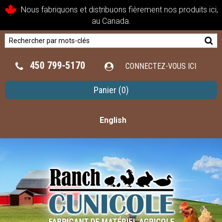
Nous fabriquons et distribuons fièrement nos produits ici,
au Canada.
450 799-5170
CONNECTEZ-VOUS ICI
Panier
(0)
English