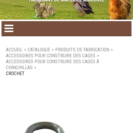
Accueil
ACCUEIL
>
CATALOGUE
>
PRODUITS DE FABRICATION
>
ACCESSOIRES POUR CONSTRUIRE DES CAGES
>
Catalogue de produit
ACCESSOIRES POUR CONSTRUIRE DES CAGES À
CHINCHILLAS
>
CROCHET
Produits saisonniers
Nouveaux produits
Nous joindre