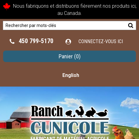
Nous fabriquons et distribuons fièrement nos produits ici,
au Canada.
450 799-5170
CONNECTEZ-VOUS ICI
Panier
(0)
English