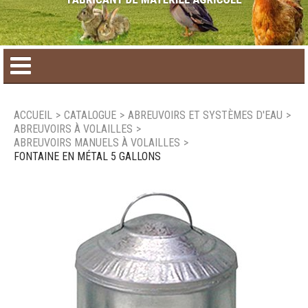
Accueil
ACCUEIL
>
CATALOGUE
>
ABREUVOIRS ET SYSTÈMES D'EAU
>
ABREUVOIRS À VOLAILLES
>
Catalogue de produit
ABREUVOIRS MANUELS À VOLAILLES
>
FONTAINE EN MÉTAL 5 GALLONS
Produits saisonniers
Nouveaux produits
Nous joindre