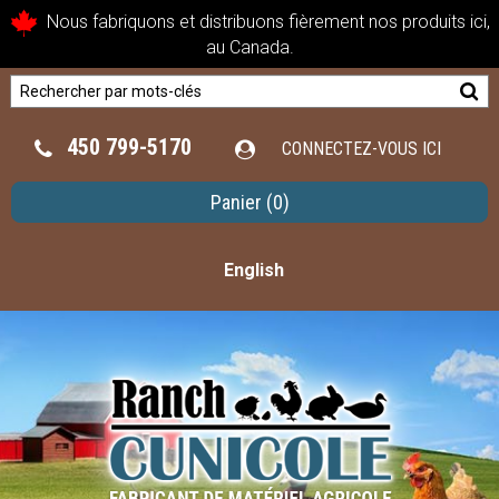
Nous fabriquons et distribuons fièrement nos produits ici,
au Canada.
450 799-5170
CONNECTEZ-VOUS ICI
Panier
(0)
English