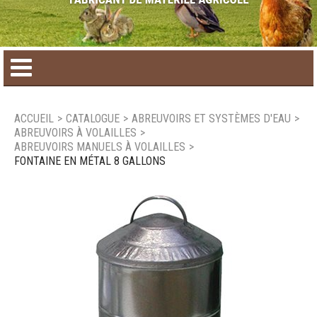
Accueil
ACCUEIL
>
CATALOGUE
>
ABREUVOIRS ET SYSTÈMES D'EAU
>
ABREUVOIRS À VOLAILLES
>
Catalogue de produit
ABREUVOIRS MANUELS À VOLAILLES
>
FONTAINE EN MÉTAL 8 GALLONS
Produits saisonniers
Nouveaux produits
Nous joindre