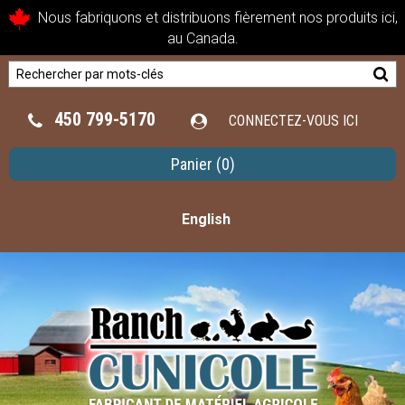
Nous fabriquons et distribuons fièrement nos produits ici,
au Canada.
450 799-5170
CONNECTEZ-VOUS ICI
Panier
(0)
English