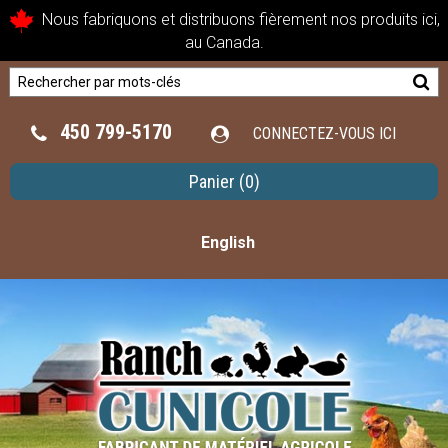
Nous fabriquons et distribuons fièrement nos produits ici,
au Canada.
450 799-5170
CONNECTEZ-VOUS ICI
Panier
(0)
English