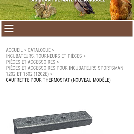
Accueil
ACCUEIL
>
CATALOGUE
>
INCUBATEURS, TOURNEURS ET PIÈCES
>
Catalogue de produit
PIÈCES ET ACCESSOIRES
>
PIÈCES ET ACCESSOIRES POUR INCUBATEURS SPORTSMAN
1202 ET 1502 (1202E)
>
Produits saisonniers
GAUFRETTE POUR THERMOSTAT (NOUVEAU MODÈLE)
Nouveaux produits
Nous joindre