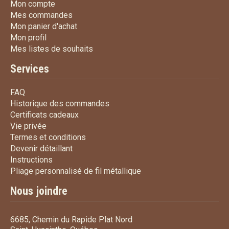
Mon compte
Mon compte
Mes commandes
Mes commandes
Mon panier d'achat
Mon panier d'achat
Mon profil
Mon profil
Mes listes de souhaits
Mes listes de souhaits
Services
FAQ
FAQ
Historique des commandes
Historique des commandes
Certificats cadeaux
Certificats cadeaux
Vie privée
Vie privée
Termes et conditions
Termes et conditions
Devenir détaillant
Devenir détaillant
Instructions
Instructions
Pliage personnalisé de fi
Pliage personnalisé de fil métallique
Nous joindre
6685, Chemin du Rapide Plat Nord