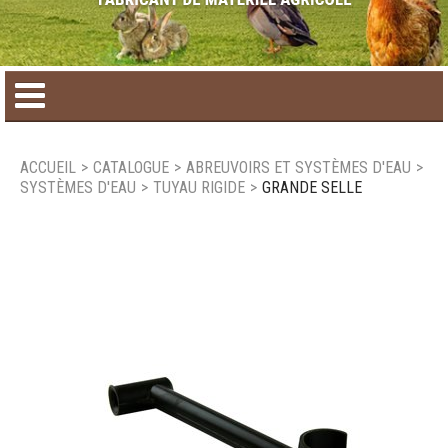
Accueil
ACCUEIL
>
CATALOGUE
>
ABREUVOIRS ET SYSTÈMES D'EAU
>
SYSTÈMES D'EAU
>
TUYAU RIGIDE
>
GRANDE SELLE
Catalogue de produit
Produits saisonniers
Nouveaux produits
Nous joindre