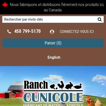
Nous fabriquons et distribuons fièrement nos produits ici,
au Canada.
450 799-5170
CONNECTEZ-VOUS ICI
Panier
(0)
English