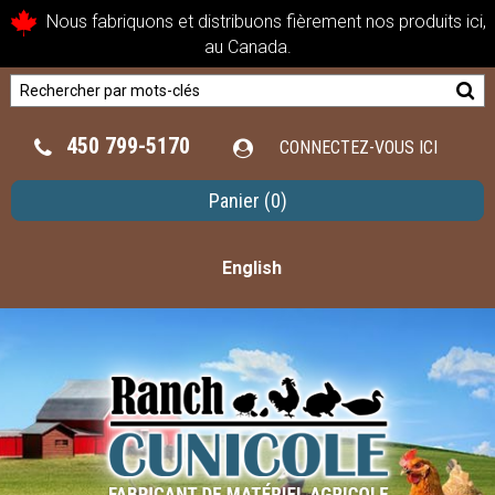
Nous fabriquons et distribuons fièrement nos produits ici,
au Canada.
450 799-5170
CONNECTEZ-VOUS ICI
Panier
(0)
English