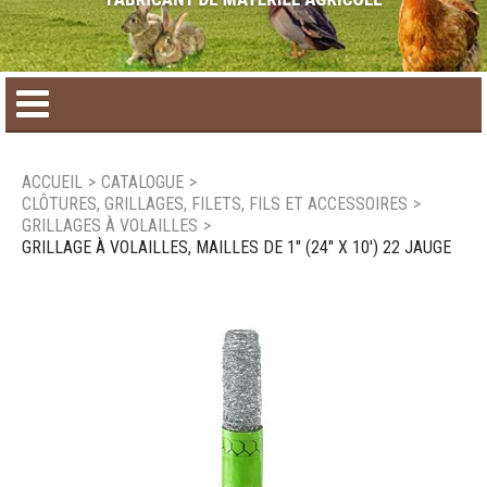
Accueil
ACCUEIL
>
CATALOGUE
>
CLÔTURES, GRILLAGES, FILETS, FILS ET ACCESSOIRES
>
Catalogue de produit
GRILLAGES À VOLAILLES
>
GRILLAGE À VOLAILLES, MAILLES DE 1" (24" X 10') 22 JAUGE
Produits saisonniers
Nouveaux produits
Nous joindre