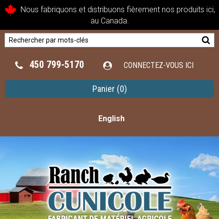
Nous fabriquons et distribuons fièrement nos produits ici,
au Canada.
450 799-5170
CONNECTEZ-VOUS ICI
Panier
(0)
English