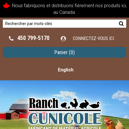
Nous fabriquons et distribuons fièrement nos produits ici,
au Canada.
450 799-5170
CONNECTEZ-VOUS ICI
Panier
(0)
English