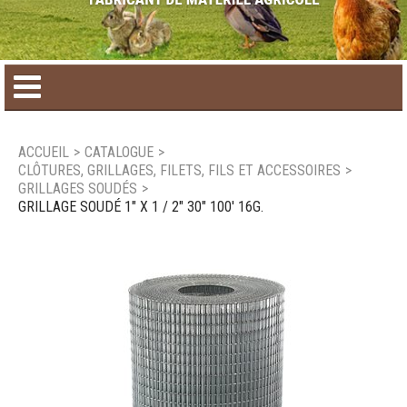
Accueil
ACCUEIL
>
CATALOGUE
>
CLÔTURES, GRILLAGES, FILETS, FILS ET ACCESSOIRES
>
Catalogue de produit
GRILLAGES SOUDÉS
>
GRILLAGE SOUDÉ 1" X 1 / 2" 30" 100' 16G.
Produits saisonniers
Nouveaux produits
Nous joindre