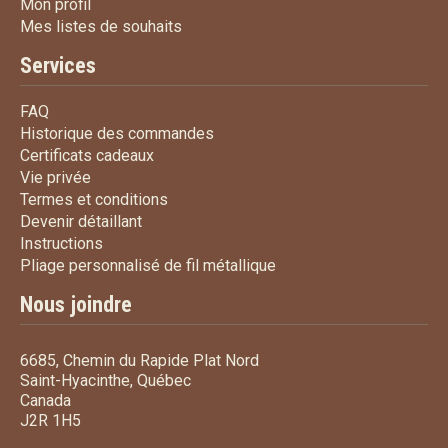
Mon profil
Mon profil
Mes listes de souhaits
Mes listes de souhaits
Services
FAQ
FAQ
Historique des commandes
Historique des commandes
Certificats cadeaux
Certificats cadeaux
Vie privée
Vie privée
Termes et conditions
Termes et conditions
Devenir détaillant
Devenir détaillant
Instructions
Instructions
Pliage personnalisé de fi
Pliage personnalisé de fil métallique
Nous joindre
6685, Chemin du Rapide Plat Nord
Saint-Hyacinthe, Québec
Canada
J2R 1H5