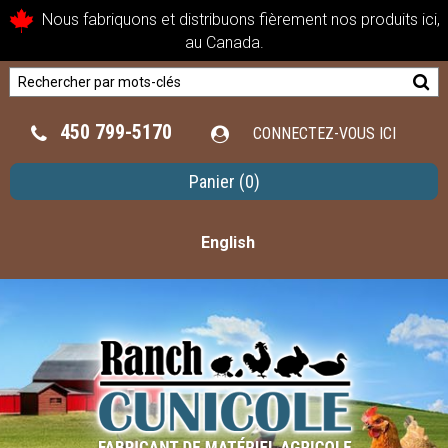
Nous fabriquons et distribuons fièrement nos produits ici,
au Canada.
450 799-5170
CONNECTEZ-VOUS ICI
Panier
(0)
English