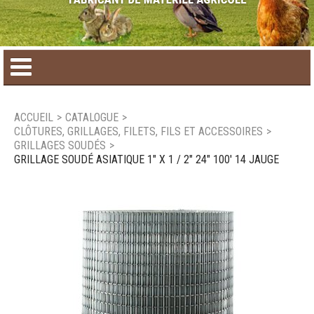
Accueil
ACCUEIL
>
CATALOGUE
>
CLÔTURES, GRILLAGES, FILETS, FILS ET ACCESSOIRES
>
Catalogue de produit
GRILLAGES SOUDÉS
>
GRILLAGE SOUDÉ ASIATIQUE 1" X 1 / 2" 24" 100' 14 JAUGE
Produits saisonniers
Nouveaux produits
Nous joindre