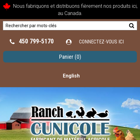
Nous fabriquons et distribuons fièrement nos produits ici,
au Canada.
450 799-5170
CONNECTEZ-VOUS ICI
Panier
(0)
English