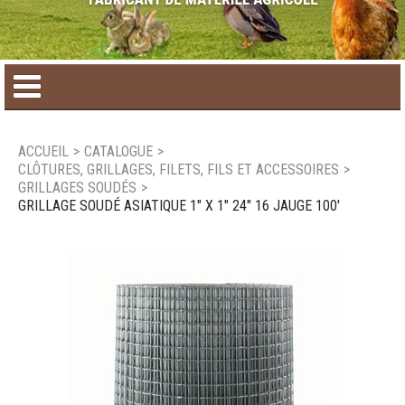
Accueil
ACCUEIL
>
CATALOGUE
>
CLÔTURES, GRILLAGES, FILETS, FILS ET ACCESSOIRES
>
Catalogue de produit
GRILLAGES SOUDÉS
>
GRILLAGE SOUDÉ ASIATIQUE 1" X 1" 24" 16 JAUGE 100'
Produits saisonniers
Nouveaux produits
Nous joindre